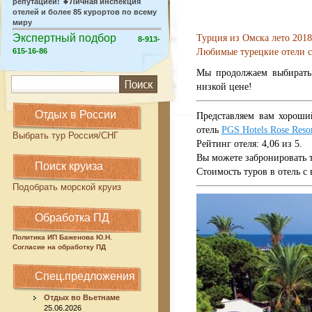
репутацией!
🔸Личная инспекция
отелей и более 85 курортов по всему
миру
Экспертный подбор
Турция из Омска лето 2018
8-913-
Любимые турецкие отели с
615-16-86
Мы продолжаем выбирать 
низкой цене!
Отдых в России
Представляем вам хороши
отель
PGS Hotels Rose Reso
Выбрать тур Россия/СНГ
Рейтинг отеля: 4,06 из 5.
Вы можете забронировать т
Поиск круиза
Стоимость туров в отель с
Подобрать морской круиз
Обработка ПД
Политика ИП Баженова Ю.Н.
Согласие на обработку ПД
Спец.предложения
Отдых во Вьетнаме
25.06.2026