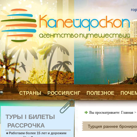
го
СТРАНЫ
РОССИЯ/СНГ
ПОЛЕЗНОЕ
ПОЧЕ
Вы просматриваете:
Главная
> 
ТУРЫ I БИЛЕТЫ
РАССРОЧКА
Турция раннее брониро
🔸Работаем более 15 лет и дорожим