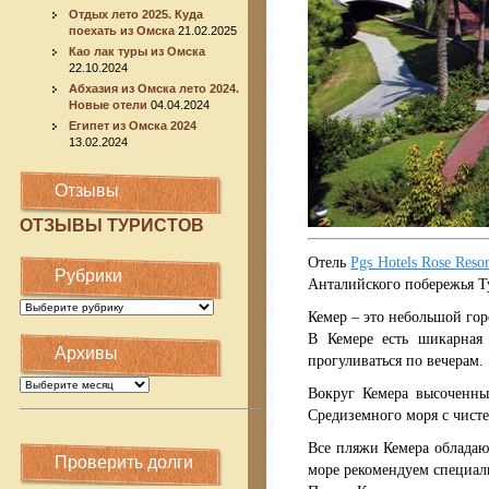
Отдых лето 2025. Куда
поехать из Омска
21.02.2025
Као лак туры из Омска
22.10.2024
Абхазия из Омска лето 2024.
Новые отели
04.04.2024
Египет из Омска 2024
13.02.2024
Отзывы
ОТЗЫВЫ ТУРИСТОВ
Отель
Pgs Hotels Rose Resor
Рубрики
Анталийского побережья Т
Рубрики
Кемер
– это небольшой го
В Кемере есть шикарная
Архивы
прогуливаться по вечерам.
Архивы
Вокруг
Кемера
высоченные
Средиземного моря с чист
Все
пляжи Кемера
обладают
Проверить долги
море рекомендуем специал