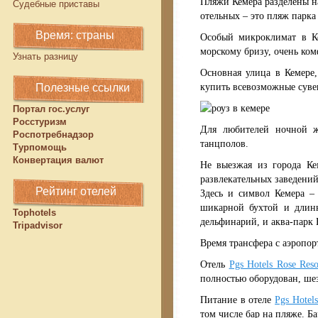
Пляжи Кемера разделены на
Судебные приставы
отельных – это пляж парка
Время: страны
Особый
микроклимат
в
К
морскому бризу, очень ком
Узнать разницу
Основная улица в Кемере
купить всевозможные суве
Полезные ссылки
Портал гос.услуг
Росстуризм
Для любителей ночной
Роспотребнадзор
танцполов.
Турпомощь
Конвертация валют
Не выезжая из города
Ке
развлекательных заведений
Рейтинг отелей
Здесь и символ Кемера –
шикарной бухтой и длинн
Tophotels
дельфинарий, и аква-парк
Tripadvisor
Время трансфера с аэропор
Отель
Pgs Hotels Rose Reso
полностью оборудован, шез
Питание в отеле
Pgs Hotels
том числе бар на пляже. Ба