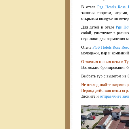
В отеле
Pgs Hotels Rose 
занятия спортом, играми,
открытом воздухе по вечер
Для детей в отеле
Pgs Hot
собой, участвуют в разных
стульчики для кормления м
Отель
PGS Hotels Rose Reso
молодежи, пар и компаний
Отличная низкая цена в Т
Возможно бронирования бе
Выбрать тур с вылетом из 
Не откладывайте надолго р
Период действия цены огр
Звоните и
отправляйте зая
турция отели цены